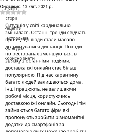
Оновлено:
13 квіт. 2021 р.
У світі
Оцінка: NaN з 5 зірок.
Історії
Ситуація у світі кардинально 
Рецепти
змінилася. Останні тренди свідчать 
Гастрольвів
про те, що люди стали масово 
дотримуватися дистанції. Походи 
Культура
по ресторанах зменшуються, в 
Корисно знати
зв’язку з останніми подіями, 
доставка їжі онлайн стає більш 
популярною. Під час карантину 
багато людей залишаються дома, 
інші працюють, не залишаючи 
робочі місця, користуючись 
доставкою їжі онлайн. Сьогодні тім 
займаються багато фірм які 
пропонують зробити різноманітні 
додатки до смартфонів за 
допомогою яких можливо зробити 