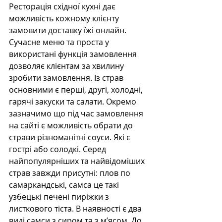
Ресторація східної кухні дає 
можливість кожному клієнту 
замовити доставку їжі онлайн. 
Сучасне меню та проста у 
використані функція замовлення 
дозволяє клієнтам за хвилину 
зробити замовлення. Із страв 
основними є перші, другі, холодні, 
гарячі закуски та салати. Окремо 
зазначимо що під час замовлення 
на сайті є можливість обрати до 
страви різноманітні соуси. Які є 
гострі або солодкі. Серед 
найпопулярніших та найвідоміших 
страв завжди присутні: плов по 
самаркандські, самса це такі 
узбецькі печені пиріжки з 
листкового тіста. В наявності є два 
виді самси з сиром та з м’ясом. До 