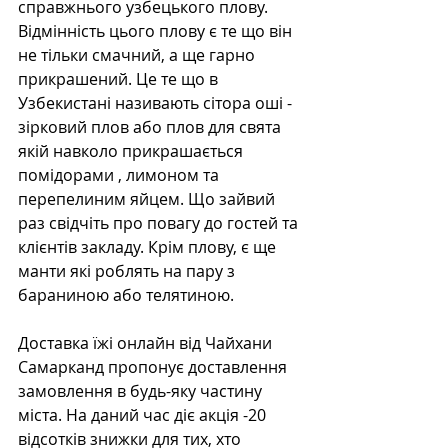
справжнього узбецького плову. 
Відмінність цього плову є те що він 
не тільки смачний, а ще гарно 
прикрашений. Це те що в 
Узбекистані називають сітора оші - 
зірковий плов або плов для свята 
якій навколо прикрашається 
помідорами , лимоном та 
перепелиним яйцем. Що зайвий 
раз свідчіть про повагу до гостей та 
клієнтів закладу. Крім плову, є ще 
манти які роблять на пару з 
бараниною або телятиною. 
Доставка їжі онлайн від Чайхани 
Самарканд пропонує доставлення 
замовлення в будь-яку частину 
міста. На даний час діє акція -20 
відсотків знижки для тих, хто 