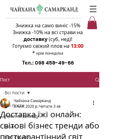
Знижка на само виніс -15%
Знижка -10% на всі страви на
доставку
(суб, нед)
!
Готуємо свіжий плов на
13:00
*
крім понеділка
Тел.:
098 458-49-66
Пост
Всі пости
Чайхана Самарканд
Всі пости
3 лип. 2020 р.
Читати 3 хв
Доставка їжі онлайн:
Новини закладу
світові бізнес тренди або
Інше
посткарантінний світ
Про страви