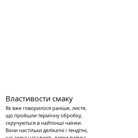
Властивости смаку
Як вже говорилося раніше, листя, 
що пройшли термічну обробку, 
скручуються в найтонші чаїнки. 
Вони настільки делікатні і тендітні, 
що зовні нагадують лапки павука 