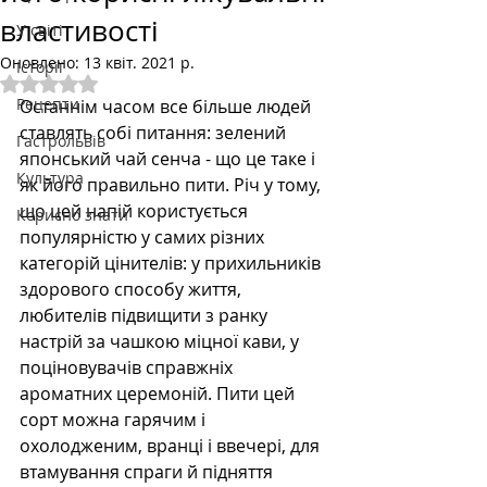
властивості
У світі
Оновлено:
13 квіт. 2021 р.
Історії
Оцінка: NaN з 5 зірок.
Рецепти
Останнім часом все більше людей 
ставлять собі питання: зелений 
Гастрольвів
японський чай сенча - що це таке і 
Культура
як його правильно пити. Річ у тому, 
що цей напій користується 
Корисно знати
популярністю у самих різних 
категорій цінителів: у прихильників 
здорового способу життя, 
любителів підвищити з ранку 
настрій за чашкою міцної кави, у 
поціновувачів справжніх 
ароматних церемоній. Пити цей 
сорт можна гарячим і 
охолодженим, вранці і ввечері, для 
втамування спраги й підняття 