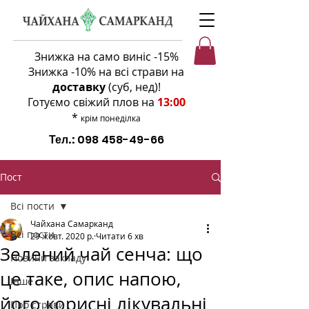
Знижка на само виніс -15%
Знижка -10% на всі страви на
доставку
(суб, нед)
!
Готуємо свіжий плов на
13:00
*
крім понеділка
Тел.:
098 458-49-66
Пост
Всі пости
Чайхана Самарканд
Всі пости
29 жовт. 2020 р.
Читати 6 хв
Зелений чай сенча: що
Новини закладу
це таке, опис напою,
Інше
його корисні лікувальні
Про страви