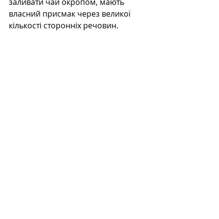
заливати чай окропом, мають 
власний присмак через великої 
кількості сторонніх речовин.
На що звернути увагу
Зелений сенча - особливий, а 