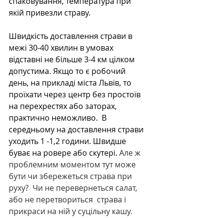
спаковування, температура при 
якій привезли страву. 
Швидкість доставлення страви в 
межі 30-40 хвилин в умовах 
відставні не більше 3-4 км цілком 
допустима. Якщо то є робочий 
день, на прикладі міста Львів, то 
проїхати через центр без простоїв 
на перехрестях або заторах, 
практично неможливо.  В 
середньому на доставлення страви 
уходить 1 -1,2 години. Швидше 
буває на ровере або скутері. 
Але ж 
проблемним моментом тут може 
бути чи збережеться страва при 
руху?  Чи не перевернеться салат, 
або не перетвориться  страва і 
прикраси на ній у суцільну кашу. 