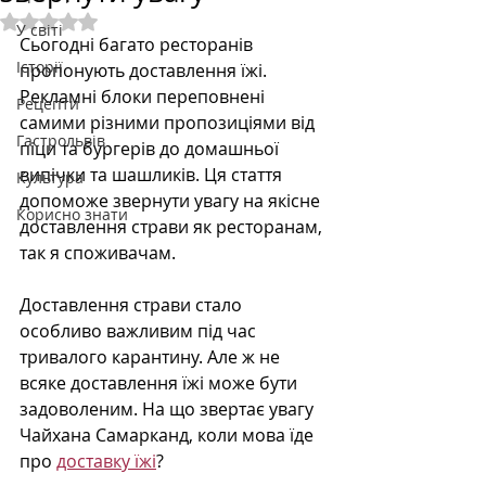
Оцінка: NaN з 5 зірок.
У світі
Сьогодні багато ресторанів 
Історії
пропонують доставлення їжі. 
Рекламні блоки переповнені 
Рецепти
самими різними пропозиціями від 
Гастрольвів
піци та бургерів до домашньої 
випічки та шашликів. Ця стаття 
Культура
допоможе звернути увагу на якісне 
Корисно знати
доставлення страви як ресторанам, 
так я споживачам. 
Доставлення страви стало 
особливо важливим під час 
тривалого карантину. Але ж не 
всяке доставлення їжі може бути 
задоволеним. На що звертає увагу 
Чайхана Самарканд, коли мова їде 
про 
доставку їжі
?