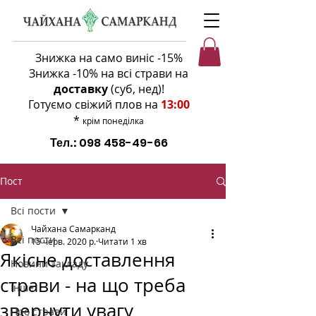
Знижка на само виніс -15%
Знижка -10% на всі страви на
доставку
(суб, нед)
!
Готуємо свіжий плов на
13:00
*
крім понеділка
Тел.:
098 458-49-66
Пост
Всі пости
Чайхана Самарканд
Всі пости
15 черв. 2020 р.
Читати 1 хв
Якісне доставлення
Новини закладу
страви - на що треба
Інше
звернути увагу
Про страви