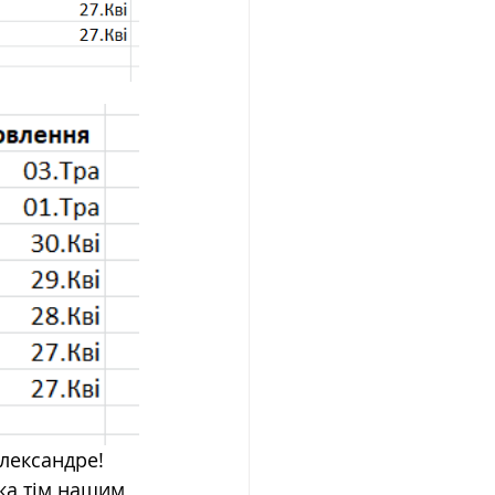
Олександре!
ка тім нашим 