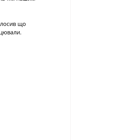
олосив що 
ацювали. 