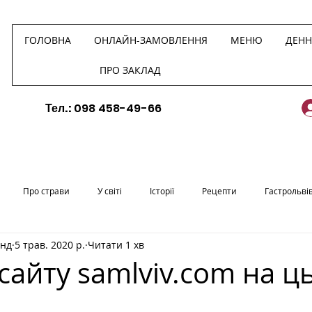
ГОЛОВНА
ОНЛАЙН-ЗАМОВЛЕННЯ
МЕНЮ
ДЕН
ПРО ЗАКЛАД
Тел.:
098 458-49-66
Про страви
У світі
Історії
Рецепти
Гастрольві
анд
5 трав. 2020 р.
Читати 1 хв
сайту samlviv.com на ц