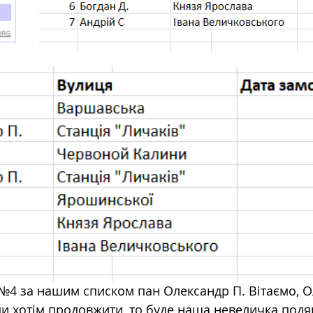
№4 за нашим списком пан Олександр 
П. 
Вітаємо, 
ми хотім продовжити, то буде наша невеличка подя