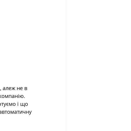
, алеж не в 
компанію. 
отуємо і що 
автоматичну 