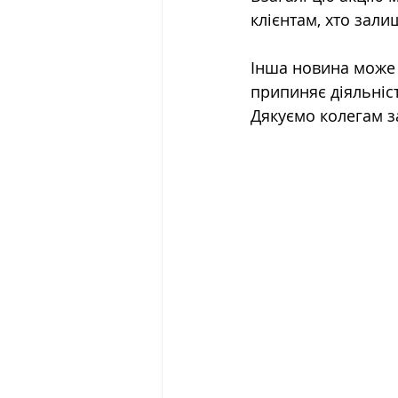
клієнтам, хто зали
Інша новина може 
припиняє діяльніст
Дякуємо колегам з