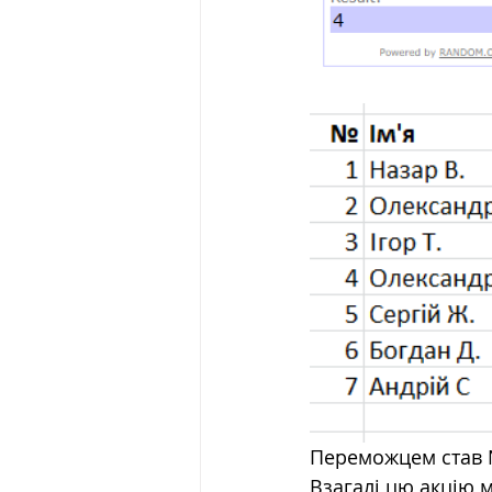
Переможцем став 
Взагалі цю акцію 