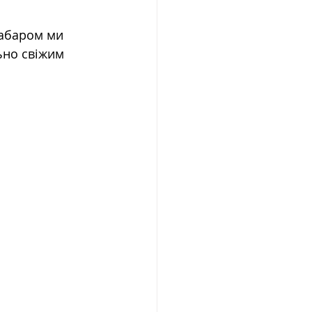
забаром ми 
ьно свіжим 