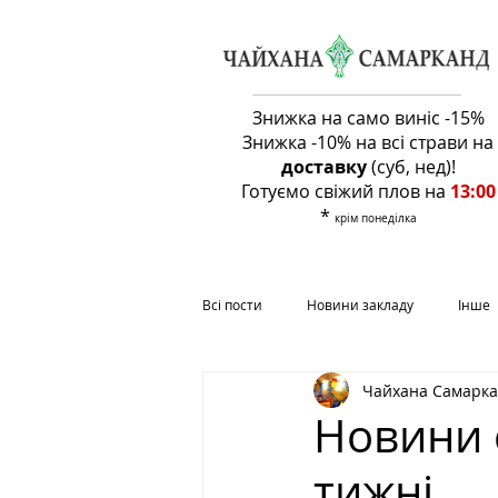
Знижка на само виніс -15%
Знижка -10% на всі страви на
доставку
(суб, нед)
!
Готуємо свіжий плов на
13:00
*
крім понеділка
Всі пости
Новини закладу
Інше
Чайхана Самарк
Корисно знати
Новини 
тижні