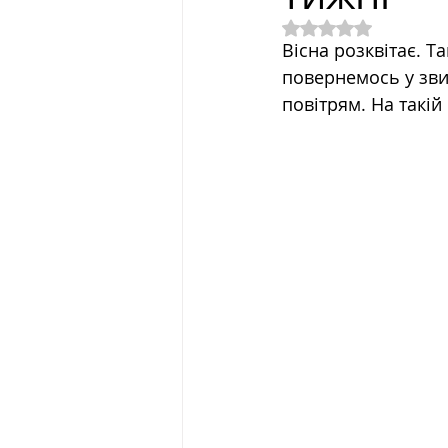
Оцінка: NaN з 5 з
Вісна розквітає. Т
повернемось у зви
повітрям. На такій