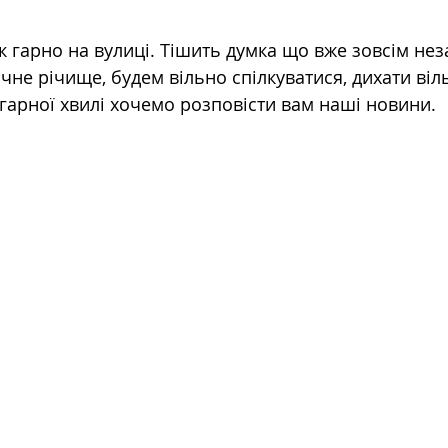
ірок.
ак гарно на вулиці. Тішить думка що вже зовсім не
чне річище, будем вільно спілкуватися, дихати віл
 гарної хвилі хочемо розповісти вам наші новини.